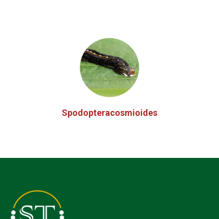
Spodopteracosmioides